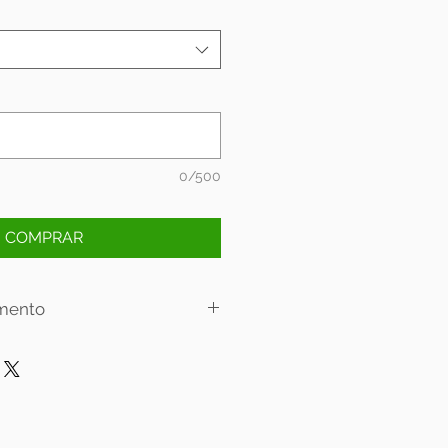
0/500
COMPRAR
mento
lamento:
 6x sem juros.
 12x sem juros.
oja física: