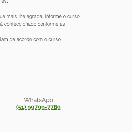
mas.
Visa, MasterCard & 
Aceitamos em nossa l
ue mais lhe agrada, informe o curso
Todas as formas de
rá confeccionado conforme as
riam de acordo com o curso
WhatsApp
(51) 99799-7789