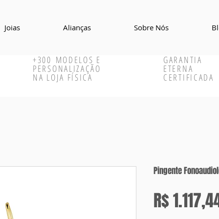
Joias
Alianças
Sobre Nós
B
+300
MODELOS E
GARANTIA
PERSONALIZAÇÃO
ETERNA
NA LOJA FÍSICA
CERTIFICADA
Pingente Fonoaudiol
R$ 1.117,4