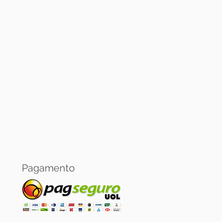
Banricompras.
oja virtual:
 pagamento via PagSeguro.
Pagamento