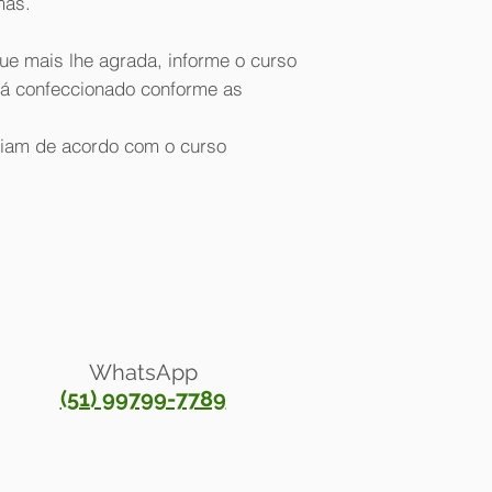
mas.
Visa, MasterCard & 
Aceitamos em nossa l
ue mais lhe agrada, informe o curso
Todas as formas de
rá confeccionado conforme as
riam de acordo com o curso
WhatsApp
(51) 99799-7789