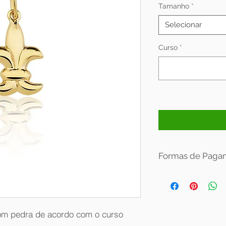
Tamanho
*
Selecionar
Curso
*
Formas de Paga
Condições de parce
Valor com desconto:
Valor sem desconto:
om pedra de acordo com o curso
Aceitamos em nossa l