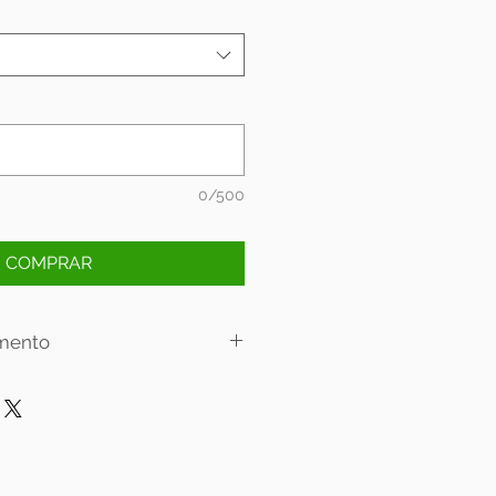
0/500
COMPRAR
mento
lamento:
 6x sem juros.
 12x sem juros.
oja física: