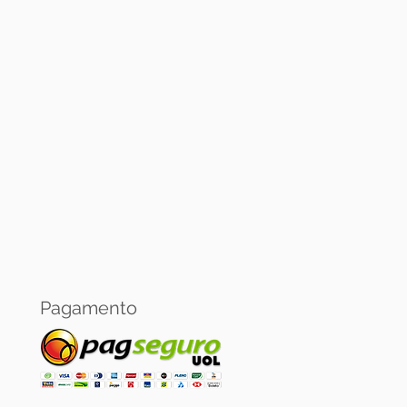
Banricompras.
oja virtual:
 pagamento via PagSeguro.
Pagamento