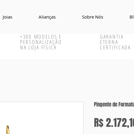
Joias
Alianças
Sobre Nós
B
+300
MODELOS E
GARANTIA
PERSONALIZAÇÃO
ETERNA
NA LOJA FÍSICA
CERTIFICADA
Pingente de Formatu
R$ 2.172,1