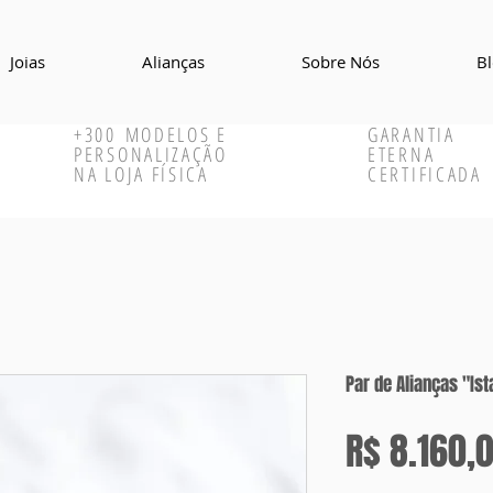
Joias
Alianças
Sobre Nós
B
+300
MODELOS E
GARANTIA
PERSONALIZAÇÃO
ETERNA
NA LOJA FÍSICA
CERTIFICADA
Par de Alianças "I
R$ 8.160,