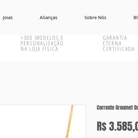
Joias
Alianças
Sobre Nós
B
+300
MODELOS E
GARANTIA
PERSONALIZAÇÃO
ETERNA
NA LOJA FÍSICA
CERTIFICADA
Corrente Groumet O
R$ 3.585,