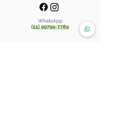
WhatsApp
(51) 99799-7789
Inscreva-se para receber atualizações
exclusivas
Email
Enviar
®
Anelar Ely
2023
1993 - 2025
©
Desenvolvido por
Atlântico Agência
.
ANELAR ELY (Ely Atacado de Joias) | CNPJ:
13.310.200
/0001-92 | Endereço: Praça XV de