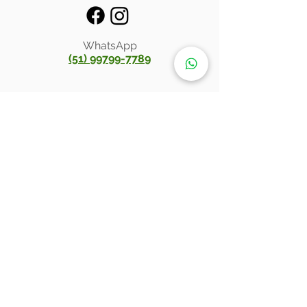
WhatsApp
(51) 99799-7789
Inscreva-se para receber atualizações
exclusivas
Email
Enviar
®
Anelar Ely
2023
1993 - 2025
©
Desenvolvido por
Atlântico Agência
.
ANELAR ELY (Ely Atacado de Joias) | CNPJ:
13.310.200
/0001-92 | Endereço: Praça XV de