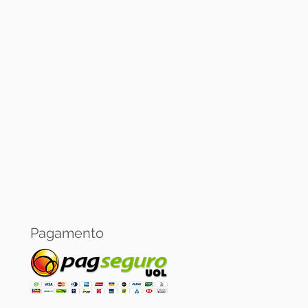
Banricompras.
oja virtual:
 pagamento via PagSeguro.
Pagamento