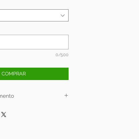
0/500
COMPRAR
mento
lamento:
 6x sem juros.
 12x sem juros.
oja física: