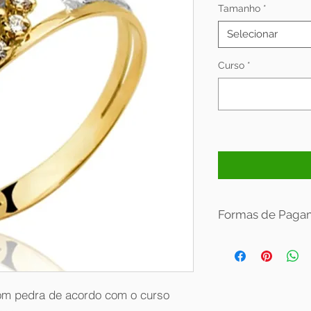
Tamanho
*
Selecionar
Curso
*
Formas de Paga
Condições de parce
Valor com desconto:
Valor sem desconto:
om pedra de acordo com o curso
Aceitamos em nossa l