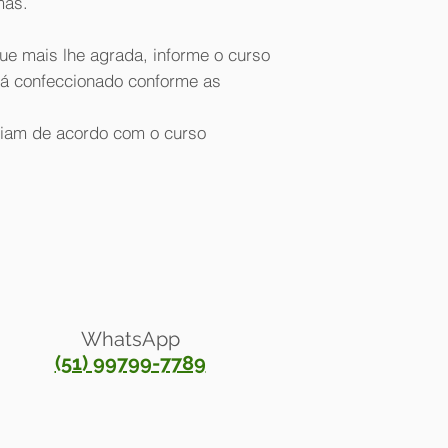
mas.
Visa, MasterCard & 
Aceitamos em nossa l
ue mais lhe agrada, informe o curso
Todas as formas de
rá confeccionado conforme as
riam de acordo com o curso
WhatsApp
(51) 99799-7789