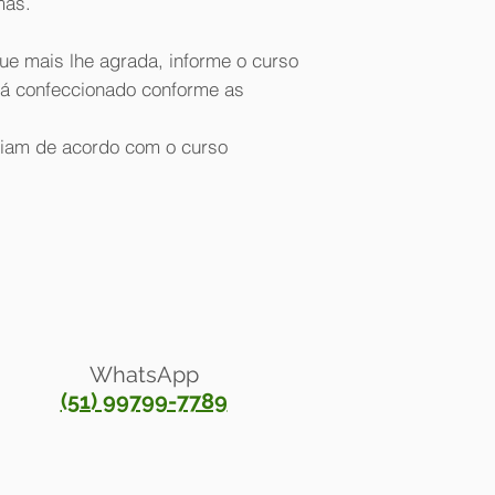
mas.
Visa, MasterCard & 
Aceitamos em nossa l
ue mais lhe agrada, informe o curso
Todas as formas de
rá confeccionado conforme as
riam de acordo com o curso
WhatsApp
(51) 99799-7789