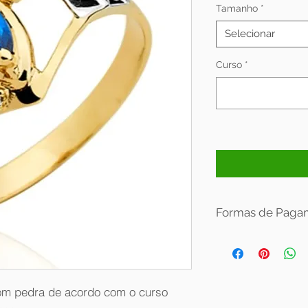
Tamanho
*
Selecionar
Curso
*
Formas de Paga
Condições de parce
Valor com desconto:
Valor sem desconto:
om pedra de acordo com o curso
Aceitamos em nossa l