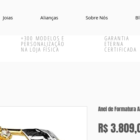
Joias
Alianças
Sobre Nós
B
+300
MODELOS E
GARANTIA
PERSONALIZAÇÃO
ETERNA
NA LOJA FÍSICA
CERTIFICADA
Anel de Formatura 
R$ 3.809,