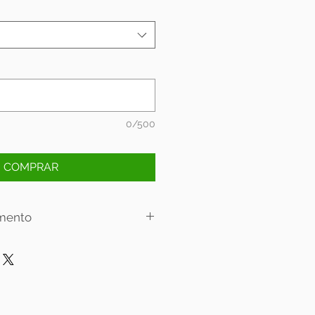
0/500
COMPRAR
mento
lamento:
 6x sem juros.
 12x sem juros.
oja física: